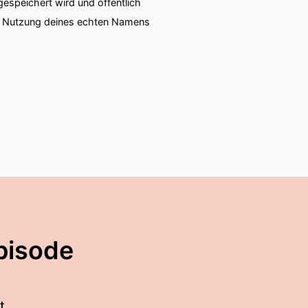
speichert wird und öffentlich
ie Nutzung deines echten Namens
pisode
t.