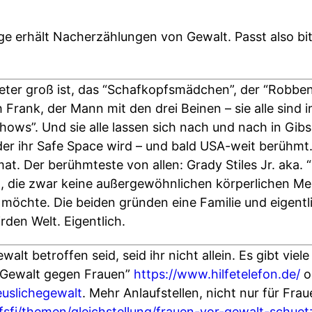
e erhält Nacherzählungen von Gewalt. Passt also bit
eter groß ist, das “Schafkopfsmädchen”, der “Robbe
 Frank, der Mann mit den drei Beinen – sie alle sind i
ows”. Und sie alle lassen sich nach und nach in Gib
er ihr Safe Space wird – und bald USA-weit berühmt.
mat. Der berühmteste von allen: Grady Stiles Jr. aka.
, die zwar keine außergewöhnlichen körperlichen Me
 möchte. Die beiden gründen eine Familie und eigentl
rden Welt. Eigentlich.
alt betroffen seid, seid ihr nicht allein. Es gibt viel
 “Gewalt gegen Frauen”
https://www.hilfetelefon.de/
o
euslichegewalt
. Mehr Anlaufstellen, nicht nur für Fraue
sfj/themen/gleichstellung/frauen-vor-gewalt-schuet